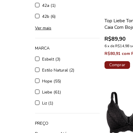
42a (1)
42b (6)
Top Liebe To
Caia Com Boj
Ver mais
Removível Ch
R$89,90
6
x
de
R$14,98
s
MARCA
R$80,91
com
Esbelt (3)
Comprar
Estilo Natural (2)
Hope (55)
Liebe (61)
Liz (1)
PREÇO