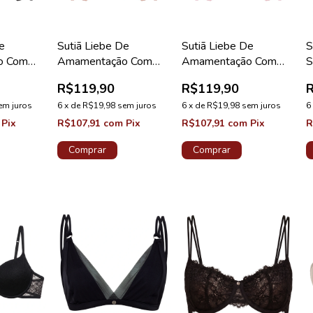
De
Sutiã Liebe De
Sutiã Liebe De
S
o Com
Amamentação Com
Amamentação Com
S
ão
Renda Coleção
Renda Coleção
T
R$119,90
R$119,90
eto
Maternity Chocolate
Maternity Nude
em juros
6
x
de
R$19,98
sem juros
6
x
de
R$19,98
sem juros
6
Pix
R$107,91
com
Pix
R$107,91
com
Pix
R
Comprar
Comprar