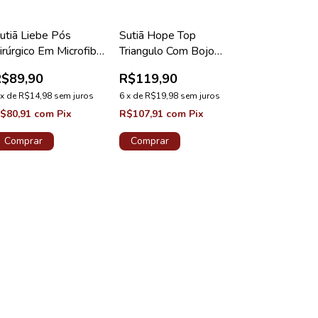
utiã Liebe Pós
Sutiã Hope Top
irúrgico Em Microfibra
Triangulo Com Bojo
natômico Chocolate
Removível Em Renda
R$89,90
R$119,90
Coleção Happy Preto
x
de
R$14,98
sem juros
6
x
de
R$19,98
sem juros
$80,91
com
Pix
R$107,91
com
Pix
Comprar
Comprar