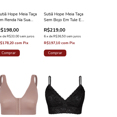
utiã Hope Meia Taça
Sutiã Hope Meia Taça
m Renda Na Sua
Sem Bojo Em Tule E
edida Taça C Azul
Tiras Vermelho Zaire
R$198,00
R$219,00
edro Coleção Valência
Coleção Fascínio
x
de
R$33,00
sem juros
6
x
de
R$36,50
sem juros
$178,20
com
Pix
R$197,10
com
Pix
Comprar
Comprar