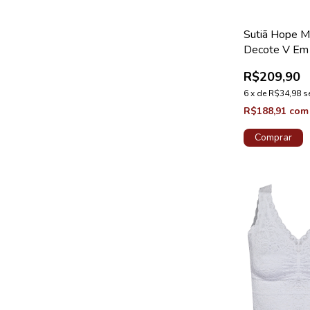
Sutiã Hope M
Decote V Em
Azul Cedro C
R$209,90
Valência
6
x
de
R$34,98
s
R$188,91
com
Comprar