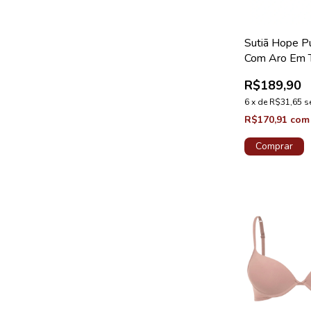
Sutiã Hope P
Com Aro Em 
Personalizad
R$189,90
Coleção Stud
6
x
de
R$31,65
s
R$170,91
com
Comprar