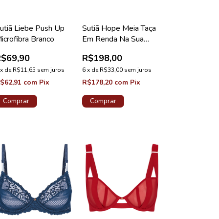
utiã Liebe Push Up
Sutiã Hope Meia Taça
icrofibra Branco
Em Renda Na Sua
Medida Taça D Azul
R$69,90
R$198,00
Cedro Coleção Valência
x
de
R$11,65
sem juros
6
x
de
R$33,00
sem juros
$62,91
com
Pix
R$178,20
com
Pix
Comprar
Comprar