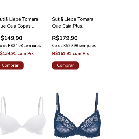
utiã Liebe Tomara
Sutiã Liebe Tomara
ue Caia Copas
Que Caia Plus
iodegradável Suede
Chocolate
R$149,90
R$179,90
x
de
R$24,98
sem juros
6
x
de
R$29,98
sem juros
$134,91
com
Pix
R$161,91
com
Pix
Comprar
Comprar