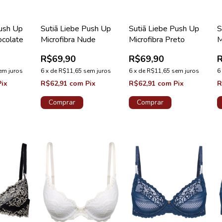
Push Up
Sutiã Liebe Push Up
Sutiã Liebe Push Up
S
ocolate
Microfibra Nude
Microfibra Preto
M
R$69,90
R$69,90
em juros
6
x
de
R$11,65
sem juros
6
x
de
R$11,65
sem juros
6
Pix
R$62,91
com
Pix
R$62,91
com
Pix
R
Comprar
Comprar