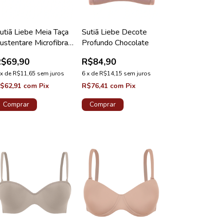
utiã Liebe Meia Taça
Sutiã Liebe Decote
ustentare Microfibra
Profundo Chocolate
aca B Chocolate
R$69,90
R$84,90
x
de
R$11,65
sem juros
6
x
de
R$14,15
sem juros
$62,91
com
Pix
R$76,41
com
Pix
Comprar
Comprar