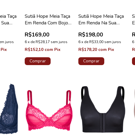
eia Taça
Sutiã Hope Meia Taça
Sutiã Hope Meia Taça
S
 Sua
Em Renda Com Bojo
Em Renda Na Sua
E
B Preto
Branco Coleção
Medida Taça B Azul
M
R$169,00
R$198,00
cia
Mistery
Cedro Coleção Valência
C
em juros
6
x
de
R$28,17
sem juros
6
x
de
R$33,00
sem juros
6
Pix
R$152,10
com
Pix
R$178,20
com
Pix
R
Comprar
Comprar