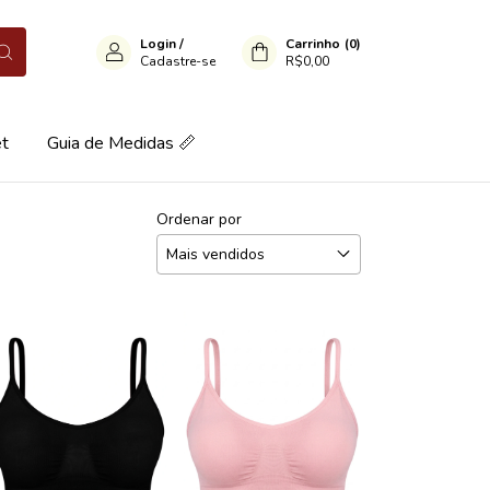
Login
/
Carrinho
(
0
)
Cadastre-se
R$0,00
et
Guia de Medidas 📏
Ordenar por