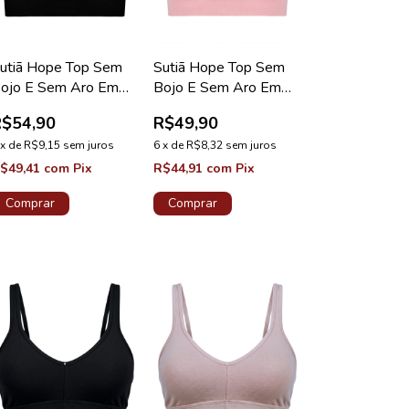
Sutiã Hope Top Sem
utiã Hope Top Sem
Bojo E Sem Aro Em
ojo E Sem Aro Em
Microfibra Rosa
icrofibra Preto
R$49,90
R$54,90
Algodão Coleção Light
oleção Light
6
x
de
R$8,32
sem juros
x
de
R$9,15
sem juros
R$44,91
com
Pix
$49,41
com
Pix
Comprar
Comprar