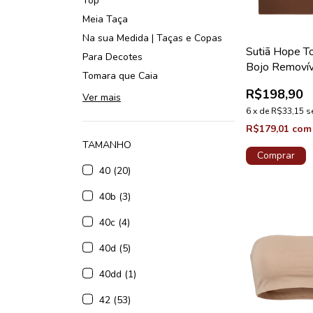
Top
Meia Taça
Na sua Medida | Taças e Copas
Sutiã Hope T
Para Decotes
Bojo Removí
Tomara que Caia
Marrom Capuc
R$198,90
Ver mais
6
x
de
R$33,15
s
R$179,01
com
TAMANHO
Comprar
40 (20)
40b (3)
40c (4)
40d (5)
40dd (1)
42 (53)