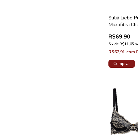
Sutiã Liebe 
Microfibra Ch
R$69,90
6
x
de
R$11,65
s
R$62,91
com
Comprar