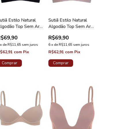
utiã Estilo Natural
Sutiã Estilo Natural
lgodão Top Sem Aro
Algodão Top Sem Aro
ojo Removível Preto
Bojo Removível Bege
R$69,90
R$69,90
Lírio
x
de
R$11,65
sem juros
6
x
de
R$11,65
sem juros
$62,91
com
Pix
R$62,91
com
Pix
Comprar
Comprar