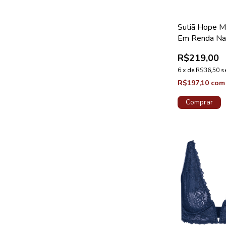
Sutiã Hope M
Em Renda Na
Medida Taça 
R$219,00
Coleção Valên
6
x
de
R$36,50
s
R$197,10
com
Comprar