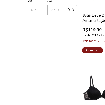
De
Até
Sutiã Liebe 
Amamentaçã
Renda Coleç
R$119,90
Maternity Pr
6
x
de
R$19,98
s
R$107,91
com
Comprar