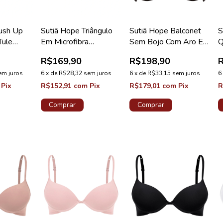
ush Up
Sutiã Hope Triângulo
Sutiã Hope Balconet
S
Tule
Em Microfibra
Sem Bojo Com Aro Em
Q
o Preto
Acetinada E Tule Preto
Renda Preto Coleção
B
R$169,90
R$198,90
io
Coleção Manhattan
Carmem
em juros
6
x
de
R$28,32
sem juros
6
x
de
R$33,15
sem juros
6
Pix
R$152,91
com
Pix
R$179,01
com
Pix
R
Comprar
Comprar