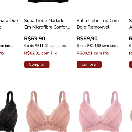
mara Que
Sutiã Liebe Nadador
Sutiã Liebe Top Com
S
o
Em Microfibra Confort
Bojo Removível
A
ocolate
Preto
Branco
B
R$69,90
R$89,90
em juros
6
x
de
R$11,65
sem juros
6
x
de
R$14,98
sem juros
6
Pix
R$62,91
com
Pix
R$80,91
com
Pix
R
Comprar
Comprar