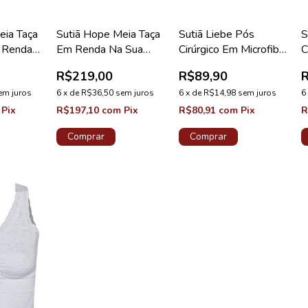
eia Taça
Sutiã Hope Meia Taça
Sutiã Liebe Pós
S
 Renda
Em Renda Na Sua
Cirúrgico Em Microfibra
C
oleção
Medida Taça B Pink
Anatômico Preto
A
R$219,00
R$89,90
Euforia Coleção
em juros
Valência
6
x
de
R$36,50
sem juros
6
x
de
R$14,98
sem juros
6
Pix
R$197,10
com
Pix
R$80,91
com
Pix
R
Comprar
Comprar