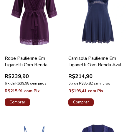
Robe Paulienne Em
Camisola Paulienne Em
Liganetti Com Renda
Liganetti Com Renda Azul
Ametista Diamante
Tamisa Lovely
R$239,90
R$214,90
6
x
de
R$39,98
sem juros
6
x
de
R$35,82
sem juros
R$215,91
com
Pix
R$193,41
com
Pix
Comprar
Comprar