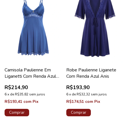
Camisola Paulienne Em
Robe Paulienne Liganete
Liganetti Com Renda Azul
Com Renda Azul Anis
Astral Lovely
R$214,90
R$193,90
6
x
de
R$35,82
sem juros
6
x
de
R$32,32
sem juros
R$193,41
com
Pix
R$174,51
com
Pix
Comprar
Comprar