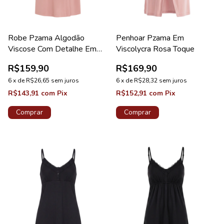
Robe Pzama Algodão
Penhoar Pzama Em
Viscose Com Detalhe Em
Viscolycra Rosa Toque
Renda Acácia
R$159,90
R$169,90
6
x
de
R$26,65
sem juros
6
x
de
R$28,32
sem juros
R$143,91
com
Pix
R$152,91
com
Pix
Comprar
Comprar