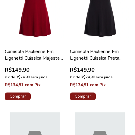
Camisola Paulienne Em
Camisola Paulienne Em
Liganetti Clássica Majestade
Liganetti Clássica Preta
Pérola
Pérola
R$149,90
R$149,90
6
x
de
R$24,98
sem juros
6
x
de
R$24,98
sem juros
R$134,91
com
Pix
R$134,91
com
Pix
Comprar
Comprar