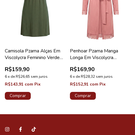
Camisola Pzama Alças Em
Penhoar Pzama Manga
Viscolycra Feminino Verde
Longa Em Viscolycra
Jardim
Feminino Rosa Vintage
R$159,90
R$169,90
6
x
de
R$26,65
sem juros
6
x
de
R$28,32
sem juros
R$143,91
com
Pix
R$152,91
com
Pix
Comprar
Comprar