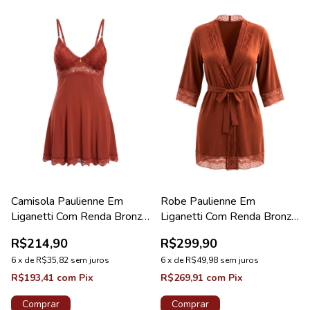
Camisola Paulienne Em
Robe Paulienne Em
Liganetti Com Renda Bronze
Liganetti Com Renda Bronze
Lovely
Diamante
R$214,90
R$299,90
6
x
de
R$35,82
sem juros
6
x
de
R$49,98
sem juros
R$193,41
com
Pix
R$269,91
com
Pix
Comprar
Comprar