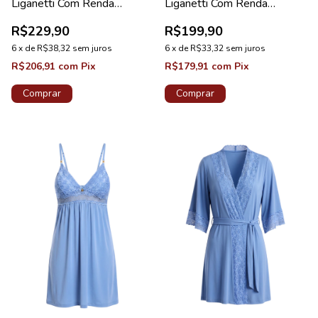
Liganetti Com Renda
Liganetti Com Renda
Maternidade Preto
Maternidade Sakura
R$229,90
R$199,90
6
x
de
R$38,32
sem juros
6
x
de
R$33,32
sem juros
R$206,91
com
Pix
R$179,91
com
Pix
Comprar
Comprar