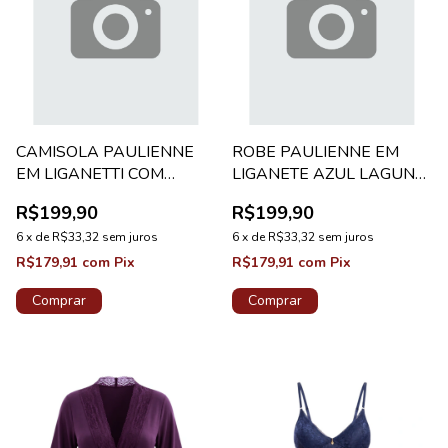
CAMISOLA PAULIENNE
ROBE PAULIENNE EM
EM LIGANETTI COM
LIGANETE AZUL LAGUNA
RENDA AZUL LAGUNA
CLASSICO
R$199,90
R$199,90
ADELE
6
x
de
R$33,32
sem juros
6
x
de
R$33,32
sem juros
R$179,91
com
Pix
R$179,91
com
Pix
Comprar
Comprar