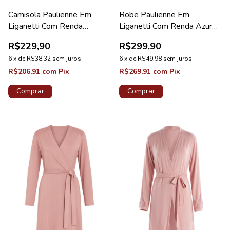
Camisola Paulienne Em
Robe Paulienne Em
Liganetti Com Renda
Liganetti Com Renda Azure
Maternidade Azure
Diamante New
R$229,90
R$299,90
6
x
de
R$38,32
sem juros
6
x
de
R$49,98
sem juros
R$206,91
com
Pix
R$269,91
com
Pix
Comprar
Comprar