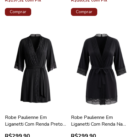
R$197,91
com
Pix
R$269,91
com
Pix
Comprar
Comprar
Robe Paulienne Em
Robe Paulienne Em
Liganetti Com Renda Preto
Liganetti Com Renda Na
Diamante New
Barra Preto Diamante
R$299,90
R$299,90