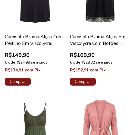
Camisola Pzama Alças Com
Camisola Pzama Alças Em
Peitilho Em Viscolycra
Viscolycra Com Botões
Feminino Preto
Preto
R$149,90
R$169,90
6
x
de
R$24,98
sem juros
6
x
de
R$28,32
sem juros
R$134,91
com
Pix
R$152,91
com
Pix
Comprar
Comprar