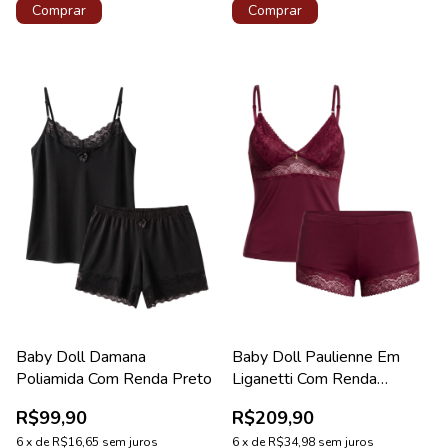
Comprar
Comprar
Baby Doll Damana
Baby Doll Paulienne Em
Poliamida Com Renda Preto
Liganetti Com Renda
Valentino Coleção Lovely
R$99,90
R$209,90
6
x
de
R$16,65
sem juros
6
x
de
R$34,98
sem juros