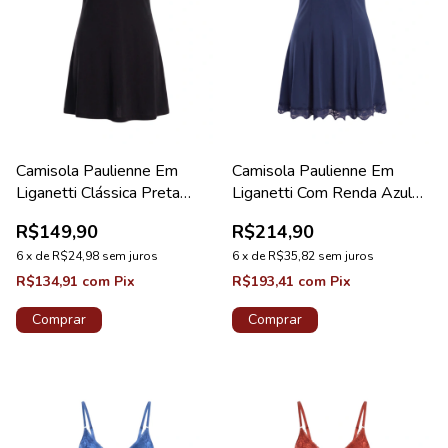
Camisola Paulienne Em
Camisola Paulienne Em
Liganetti Clássica Preta
Liganetti Com Renda Azul
Pérola
Tamisa Lovely
R$149,90
R$214,90
6
x
de
R$24,98
sem juros
6
x
de
R$35,82
sem juros
R$134,91
com
Pix
R$193,41
com
Pix
Comprar
Comprar