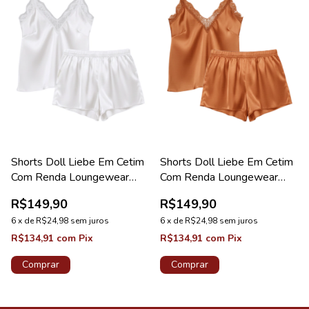
Shorts Doll Liebe Em Cetim
Shorts Doll Liebe Em Cetim
Com Renda Loungewear
Com Renda Loungewear
Branco
Caramelo
R$149,90
R$149,90
6
x
de
R$24,98
sem juros
6
x
de
R$24,98
sem juros
R$134,91
com
Pix
R$134,91
com
Pix
Comprar
Comprar