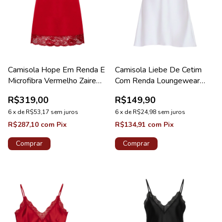
Camisola Hope Em Renda E
Camisola Liebe De Cetim
Microfibra Vermelho Zaire
Com Renda Loungewear
Coleção Cristal
Branco
R$319,00
R$149,90
6
x
de
R$53,17
sem juros
6
x
de
R$24,98
sem juros
R$287,10
com
Pix
R$134,91
com
Pix
Comprar
Comprar