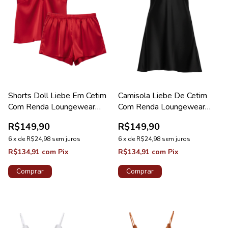
Shorts Doll Liebe Em Cetim
Camisola Liebe De Cetim
Com Renda Loungewear
Com Renda Loungewear
Red Velvet
Preto
R$149,90
R$149,90
6
x
de
R$24,98
sem juros
6
x
de
R$24,98
sem juros
R$134,91
com
Pix
R$134,91
com
Pix
Comprar
Comprar