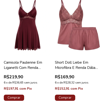
Camisola Paulienne Em
Short Doll Liebe Em
Liganetti Com Renda
Microfibra E Renda Dália
Valentino Lovely
Coleção Lace
R$219,90
R$169,90
6
x
de
R$36,65
sem juros
6
x
de
R$28,32
sem juros
R$197,91
com
Pix
R$152,91
com
Pix
Comprar
Comprar