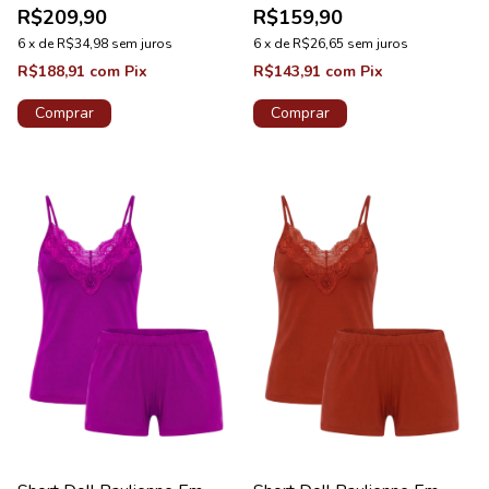
R$209,90
R$159,90
6
x
de
R$34,98
sem juros
6
x
de
R$26,65
sem juros
R$188,91
com
Pix
R$143,91
com
Pix
Comprar
Comprar