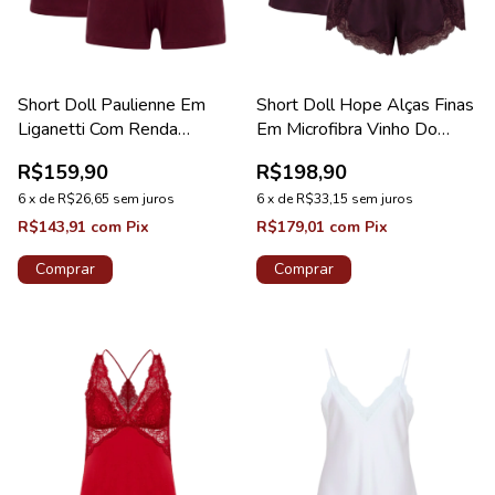
Short Doll Paulienne Em
Short Doll Hope Alças Finas
Liganetti Com Renda
Em Microfibra Vinho Do
Valentino Coleção Pérola
Porto Coleção Love Stories
R$159,90
R$198,90
6
x
de
R$26,65
sem juros
6
x
de
R$33,15
sem juros
R$143,91
com
Pix
R$179,01
com
Pix
Comprar
Comprar