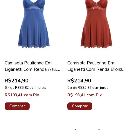
Camisola Paulienne Em
Camisola Paulienne Em
Liganetti Com Renda Azul
Liganetti Com Renda Bronze
Astral Lovely
Lovely
R$214,90
R$214,90
6
x
de
R$35,82
sem juros
6
x
de
R$35,82
sem juros
R$193,41
com
Pix
R$193,41
com
Pix
Comprar
Comprar