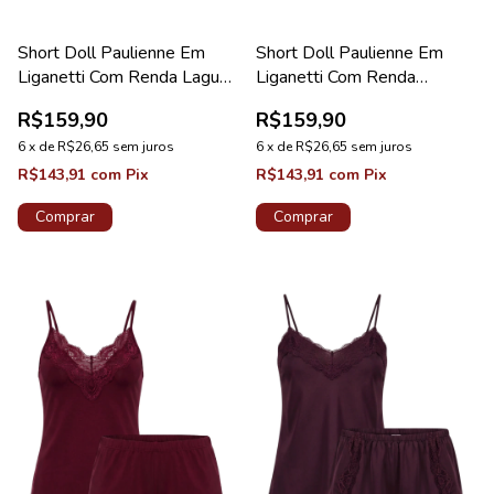
Short Doll Paulienne Em
Short Doll Paulienne Em
Liganetti Com Renda Laguna
Liganetti Com Renda
Coleção Pérola
Majestade Coleção Pérola
R$159,90
R$159,90
6
x
de
R$26,65
sem juros
6
x
de
R$26,65
sem juros
R$143,91
com
Pix
R$143,91
com
Pix
Comprar
Comprar