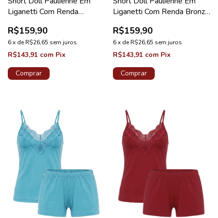
Short Doll Paulienne Em
Short Doll Paulienne Em
Liganetti Com Renda
Liganetti Com Renda Bronze
Orquídea Coleção Pérola
Coleção Pérola
R$159,90
R$159,90
6
x
de
R$26,65
sem juros
6
x
de
R$26,65
sem juros
R$143,91
com
Pix
R$143,91
com
Pix
Comprar
Comprar