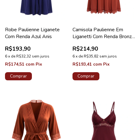
Robe Paulienne Liganete
Camisola Paulienne Em
Com Renda Azul Anis
Liganetti Com Renda Bronze
Lovely
R$193,90
R$214,90
6
x
de
R$32,32
sem juros
6
x
de
R$35,82
sem juros
R$174,51
com
Pix
R$193,41
com
Pix
Comprar
Comprar