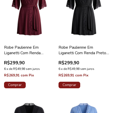
Robe Paulienne Em
Robe Paulienne Em
Liganetti Com Renda
Liganetti Com Renda Preto
Valentino Diamante New
Diamante New
R$299,90
R$299,90
6
x
de
R$49,98
sem juros
6
x
de
R$49,98
sem juros
R$269,91
com
Pix
R$269,91
com
Pix
Comprar
Comprar