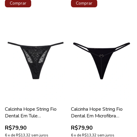
Comprar
Comprar
Calcinha Hope String Fio
Calcinha Hope String Fio
Dental Em Tule
Dental Em Microfibra
Personalizado Preto
Acetinada Preto Coleção
R$79,90
R$79,90
Coleção Studio
Manhattan
6
x
de
R$13,32
sem juros
6
x
de
R$13,32
sem juros