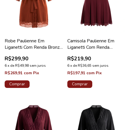
Robe Paulienne Em
Camisola Paulienne Em
Liganetti Com Renda Bronze
Liganetti Com Renda
Diamante
Valentino Lovely
R$299,90
R$219,90
6
x
de
R$49,98
sem juros
6
x
de
R$36,65
sem juros
R$269,91
com
Pix
R$197,91
com
Pix
Comprar
Comprar