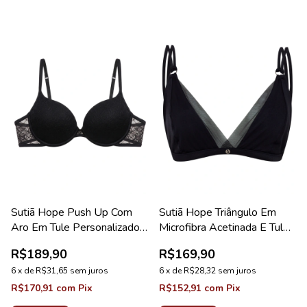
Sutiã Hope Push Up Com
Sutiã Hope Triângulo Em
Aro Em Tule Personalizado
Microfibra Acetinada E Tule
Preto Coleção Studio
Preto Coleção Manhattan
R$189,90
R$169,90
6
x
de
R$31,65
sem juros
6
x
de
R$28,32
sem juros
R$170,91
com
Pix
R$152,91
com
Pix