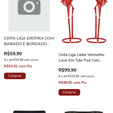
CINTA LIGA EROTIKA COM
BABADO E BORDADO
LATERAL VERMELHA
R$59,90
Cinta Liga Liebe Vermelho
REF.702
Love Em Tule Poá Com
6
x
de
R$9,98
sem juros
Ajuste
R$53,91
com
Pix
R$99,90
Comprar
6
x
de
R$16,65
sem juros
R$89,91
com
Pix
Comprar