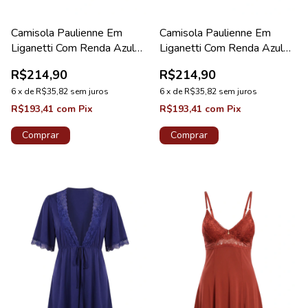
Camisola Paulienne Em
Camisola Paulienne Em
Liganetti Com Renda Azul
Liganetti Com Renda Azul
Tamisa Lovely
Astral Lovely
R$214,90
R$214,90
6
x
de
R$35,82
sem juros
6
x
de
R$35,82
sem juros
R$193,41
com
Pix
R$193,41
com
Pix
Comprar
Comprar