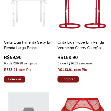
Cinta Liga Pimenta Sexy Em
Cinta Liga Hope Em Renda
Renda Larga Branca
Vermelho Cherry Coleção
Hot Love
R$59,90
R$159,90
6
x
de
R$9,98
sem juros
6
x
de
R$26,65
sem juros
R$53,91
com
Pix
R$143,91
com
Pix
Comprar
Comprar