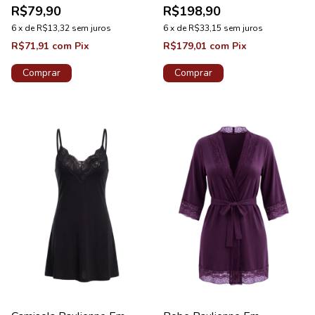
R$79,90
R$198,90
6
x
de
R$13,32
sem juros
6
x
de
R$33,15
sem juros
R$71,91
com
Pix
R$179,01
com
Pix
Comprar
Comprar