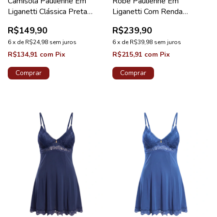
Camisola Paulienne Em
Robe Paulienne Em
Liganetti Clássica Preta
Liganetti Com Renda
Pérola
Ametista Diamante
R$149,90
R$239,90
6
x
de
R$24,98
sem juros
6
x
de
R$39,98
sem juros
R$134,91
com
Pix
R$215,91
com
Pix
Comprar
Comprar