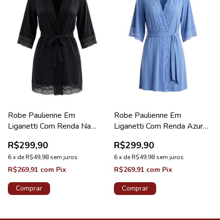
Robe Paulienne Em
Robe Paulienne Em
Liganetti Com Renda Na
Liganetti Com Renda Azure
Barra Preto Diamante
Diamante New
R$299,90
R$299,90
6
x
de
R$49,98
sem juros
6
x
de
R$49,98
sem juros
R$269,91
com
Pix
R$269,91
com
Pix
Comprar
Comprar