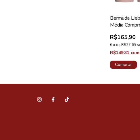
Bermuda Lie
Média Compr
Chocolate
R$165,90
6
x
de
R$27,65
s
R$149,31
com
Comprar