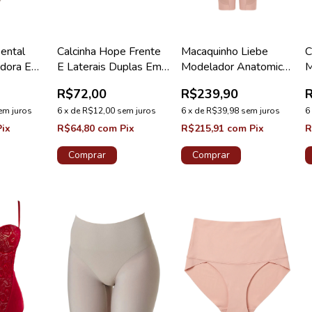
Dental
Calcinha Hope Frente
Macaquinho Liebe
C
adora Em
E Laterais Duplas Em
Modelador Anatomic
M
ate
Microfibra Bege Ballet
Chocolate
E
R$72,00
R$239,90
Coleção Touch
B
em juros
6
x
de
R$12,00
sem juros
6
x
de
R$39,98
sem juros
S
6
Pix
R$64,80
com
Pix
R$215,91
com
Pix
R
Comprar
Comprar