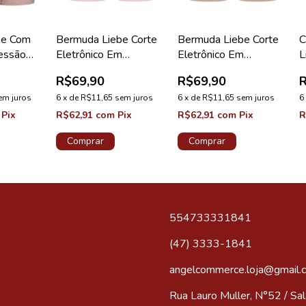
C
be Com
Bermuda Liebe Corte
Bermuda Liebe Corte
L
essão
Eletrônico Em
Eletrônico Em
M
Microfibra Longa Nude
Microfibra Longa
R$69,90
R$69,90
Chocolate
6
em juros
6
x
de
R$11,65
sem juros
6
x
de
R$11,65
sem juros
R
Pix
R$62,91
com
Pix
R$62,91
com
Pix
Comprar
Comprar
554733331841
(47) 3333-1841
angelcommerce.loja@gmail.
Rua Lauro Muller, N°52 / Sala