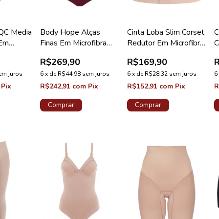
Cinta Loba Slim Corset
TQC Media
Body Hope Alças
C
Redutor Em Microfibra
 Em
Finas Em Microfibra
C
Natural Peach
ocolate
Vinho Bordo Coleção
R$169,90
R$269,90
Nude
6
x
de
R$28,32
sem juros
em juros
6
x
de
R$44,98
sem juros
6
R$152,91
com
Pix
Pix
R$242,91
com
Pix
R
Comprar
Comprar