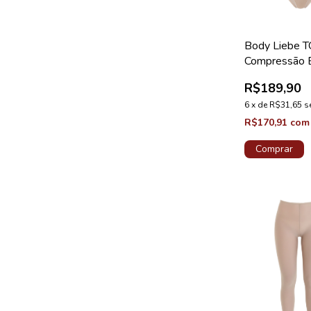
Body Liebe 
Compressão
Microfibra Ch
R$189,90
6
x
de
R$31,65
s
R$170,91
com
Comprar