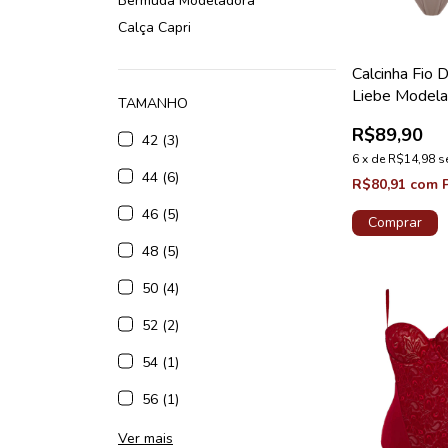
Bermuda Modeladora
Calça Capri
Calcinha Fio 
Liebe Model
TAMANHO
Micro Chocol
R$89,90
42 (3)
6
x
de
R$14,98
s
44 (6)
R$80,91
com
46 (5)
Comprar
48 (5)
50 (4)
52 (2)
54 (1)
56 (1)
Ver mais