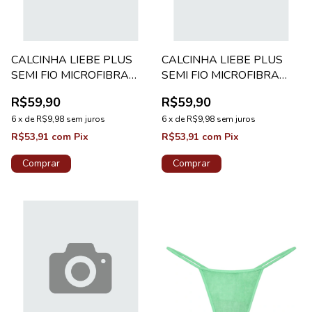
CALCINHA LIEBE PLUS
CALCINHA LIEBE PLUS
SEMI FIO MICROFIBRA
SEMI FIO MICROFIBRA
COM RENDA NUDE
COM RENDA DALIA
R$59,90
R$59,90
6
x
de
R$9,98
sem juros
6
x
de
R$9,98
sem juros
R$53,91
com
Pix
R$53,91
com
Pix
Comprar
Comprar