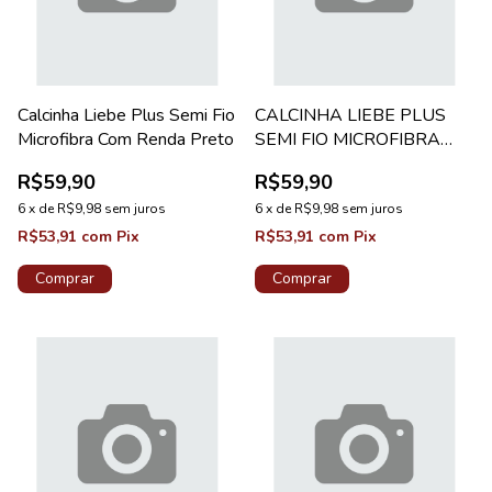
Calcinha Liebe Plus Semi Fio
CALCINHA LIEBE PLUS
Microfibra Com Renda Preto
SEMI FIO MICROFIBRA
COM RENDA DUSK
R$59,90
R$59,90
6
x
de
R$9,98
sem juros
6
x
de
R$9,98
sem juros
R$53,91
com
Pix
R$53,91
com
Pix
Comprar
Comprar