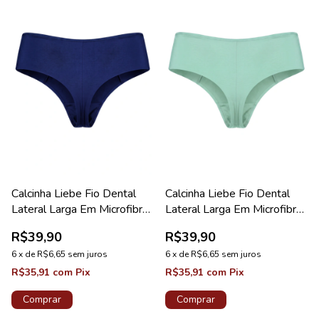
Calcinha Liebe Fio Dental
Calcinha Liebe Fio Dental
Lateral Larga Em Microfibra
Lateral Larga Em Microfibra
Navy
Erva Doce
R$39,90
R$39,90
6
x
de
R$6,65
sem juros
6
x
de
R$6,65
sem juros
R$35,91
com
Pix
R$35,91
com
Pix
Comprar
Comprar