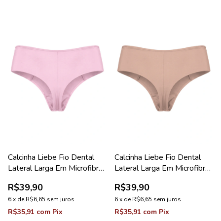
Calcinha Liebe Fio Dental
Calcinha Liebe Fio Dental
Lateral Larga Em Microfibra
Lateral Larga Em Microfibra
Nude
Chocolate
R$39,90
R$39,90
6
x
de
R$6,65
sem juros
6
x
de
R$6,65
sem juros
R$35,91
com
Pix
R$35,91
com
Pix