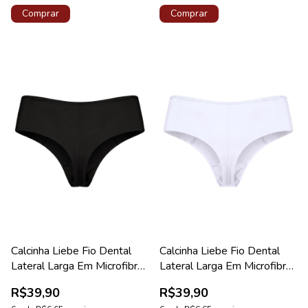
Comprar
Comprar
Calcinha Liebe Fio Dental
Calcinha Liebe Fio Dental
Lateral Larga Em Microfibra
Lateral Larga Em Microfibra
Preto
Branco
R$39,90
R$39,90