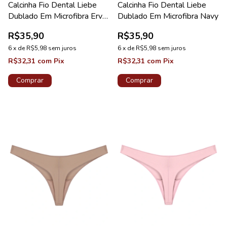
Calcinha Fio Dental Liebe
Calcinha Fio Dental Liebe
Dublado Em Microfibra Erva
Dublado Em Microfibra Navy
Doce
R$35,90
R$35,90
6
x
de
R$5,98
sem juros
6
x
de
R$5,98
sem juros
R$32,31
com
Pix
R$32,31
com
Pix
Comprar
Comprar