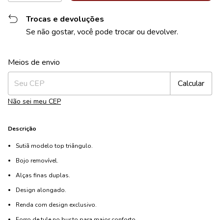
Trocas e devoluções
Se não gostar, você pode trocar ou devolver.
Alterar CEP
Entregas para o CEP:
Meios de envio
Calcular
Não sei meu CEP
Descrição
Sutiã modelo top triângulo.
Bojo removível.
Alças finas duplas.
Design alongado.
Renda com design exclusivo.
Forro de tule no busto para maior conforto.