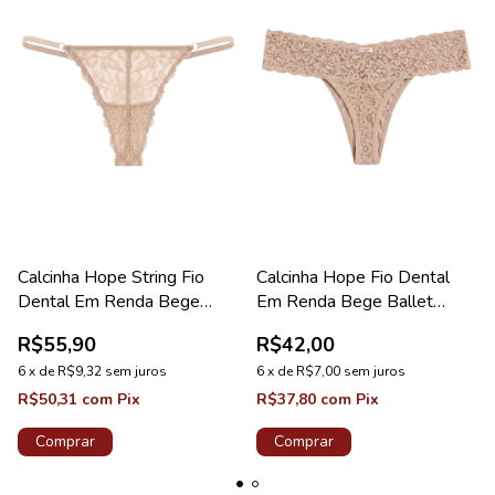
Calcinha Hope String Fio
Calcinha Hope Fio Dental
Dental Em Renda Bege
Em Renda Bege Ballet
Ballet Coleção Love Stories
Coleção Happy
R$55,90
R$42,00
6
x
de
R$9,32
sem juros
6
x
de
R$7,00
sem juros
R$50,31
com
Pix
R$37,80
com
Pix
Comprar
Comprar