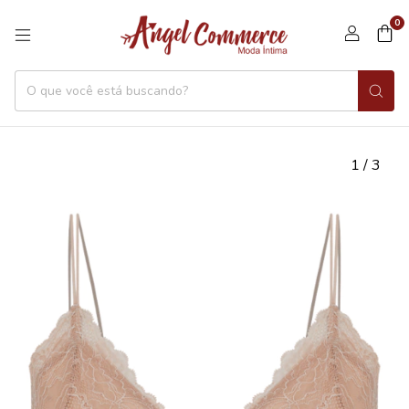
0
1
/
3