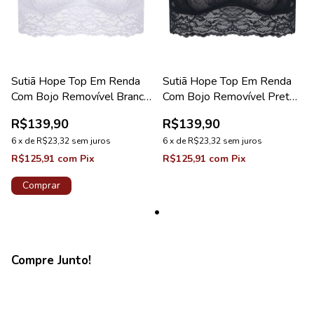
Sutiã Hope Top Em Renda
Sutiã Hope Top Em Renda
Com Bojo Removível Branco
Com Bojo Removível Preto
Coleção Love Stories
Coleção Love Stories
R$139,90
R$139,90
6
x
de
R$23,32
sem juros
6
x
de
R$23,32
sem juros
R$125,91
com
Pix
R$125,91
com
Pix
Comprar
Compre Junto!