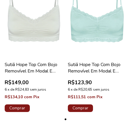
Sutiã Hope Top Com Bojo
Sutiã Hope Top Com Bojo
Removível Em Modal E
Removível Em Modal E
Detalhe Em Renda Off
Detalhe Em Renda Verde
R$149,00
R$123,90
White Coleção Green
Chá Coleção Green
6
x
de
R$24,83
sem juros
6
x
de
R$20,65
sem juros
R$134,10
com
Pix
R$111,51
com
Pix
Comprar
Comprar