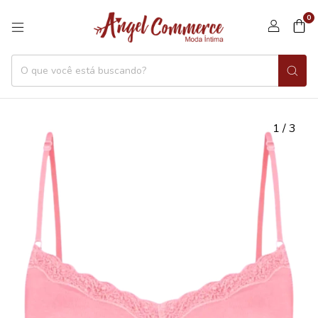
0
1
/
3