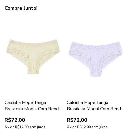
Compre Junto!
Calcinha Hope Tanga
Calcinha Hope Tanga
Brasileira Modal Com Renda
Brasileira Modal Com Renda
Amarelo Mineral Coleção
Branca Coleção Green
R$72,00
R$72,00
Green
6
x
de
R$12,00
sem juros
6
x
de
R$12,00
sem juros