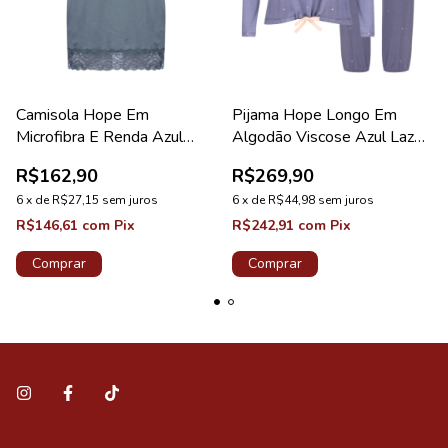
Camisola Hope Em
Pijama Hope Longo Em
Microfibra E Renda Azul
Algodão Viscose Azul Lazuli
Grafite Coleção Love Stories
Poá Coleção Dreams
R$162,90
R$269,90
6
x
de
R$27,15
sem juros
6
x
de
R$44,98
sem juros
R$146,61
com
Pix
R$242,91
com
Pix
Comprar
Comprar