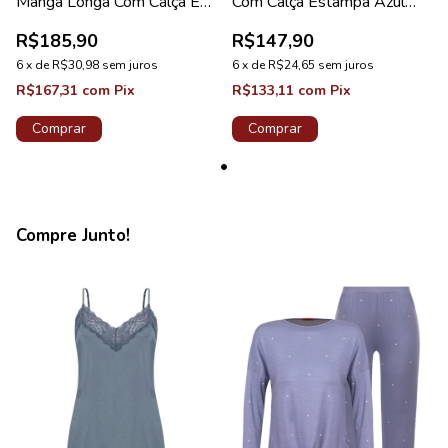
Manga Longa Com Calça Em
Com Calça Estampa Azul
Meia Malha Gelo
Lago
R$185,90
R$147,90
6
x
de
R$30,98
sem juros
6
x
de
R$24,65
sem juros
R$167,31
com
Pix
R$133,11
com
Pix
Comprar
Comprar
Compre Junto!