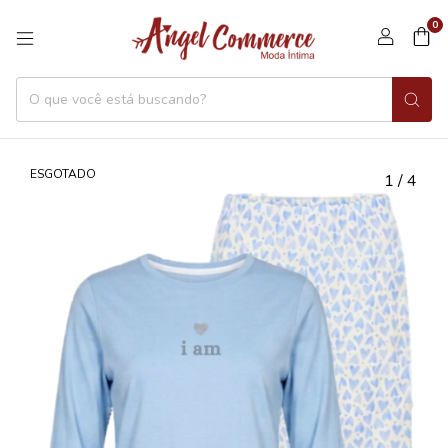
0
ESGOTADO
1
/
4