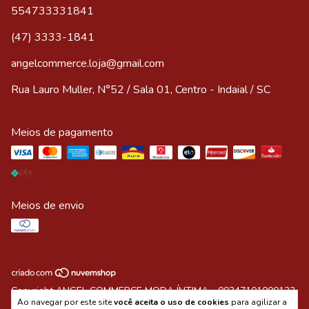
554733331841
(47) 3333-1841
angelcommerce.loja@gmail.com
Rua Lauro Muller, N°52 / Sala 01, Centro - Indaial / SC
Meios de pagamento
Meios de envio
Copyright ANGEL COMMERCE MODA ÍNTIMA - 00347101000133
Ao navegar por este site
você aceita o uso de cookies
para agilizar a
- 2026. Todos os direitos reservados.