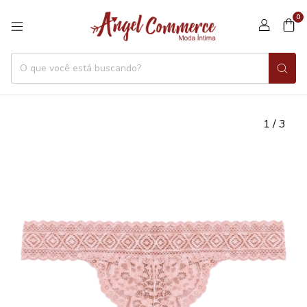
0
1
/
3