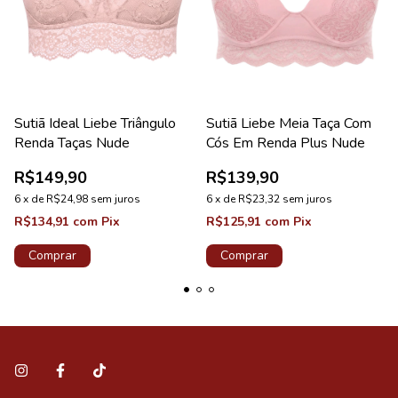
Sutiã Ideal Liebe Triângulo
Sutiã Liebe Meia Taça Com
Renda Taças Nude
Cós Em Renda Plus Nude
R$149,90
R$139,90
6
x
de
R$24,98
sem juros
6
x
de
R$23,32
sem juros
R$134,91
com
Pix
R$125,91
com
Pix
Comprar
Comprar