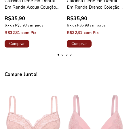
Calcinha Liebe Fio Dental
Calcinha Liebe Fio Dental
Em Renda Acqua Coleção
Em Renda Branco Coleção
Sweet
Sweet
R$35,90
R$35,90
6
x
de
R$5,98
sem juros
6
x
de
R$5,98
sem juros
R$32,31
com
Pix
R$32,31
com
Pix
Comprar
Comprar
Compre Junto!