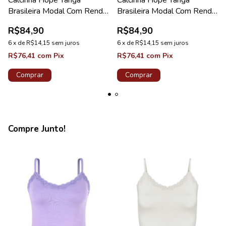
Brasileira Modal Com Renda
Brasileira Modal Com Renda
Lilás Mantra Coleção Green
Off White Coleção Green
R$84,90
R$84,90
6
x
de
R$14,15
sem juros
6
x
de
R$14,15
sem juros
R$76,41
com
Pix
R$76,41
com
Pix
Comprar
Comprar
Compre Junto!