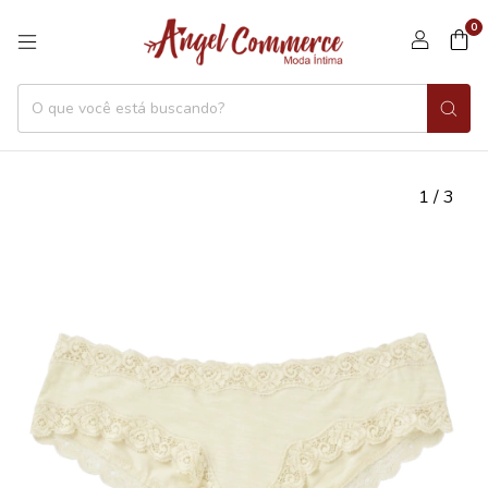
0
1
/
3