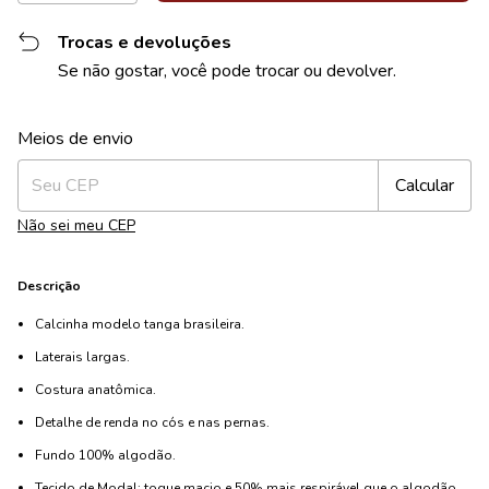
Trocas e devoluções
Se não gostar, você pode trocar ou devolver.
Alterar CEP
Entregas para o CEP:
Meios de envio
Calcular
Não sei meu CEP
Descrição
Calcinha modelo tanga brasileira.
Laterais largas.
Costura anatômica.
Detalhe de renda no cós e nas pernas.
Fundo 100% algodão.
Tecido de Modal: toque macio e 50% mais respirável que o algodão,