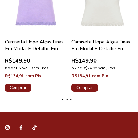
Camiseta Hope Alças Finas
Camiseta Hope Alças Finas
Em Modal E Detalhe Em
Em Modal E Detalhe Em
Renda Lilás Mantra Coleção
Renda Off White Coleção
R$149,90
R$149,90
Green
Green
6
x
de
R$24,98
sem juros
6
x
de
R$24,98
sem juros
R$134,91
com
Pix
R$134,91
com
Pix
Comprar
Comprar