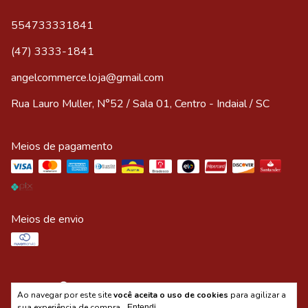
554733331841
(47) 3333-1841
angelcommerce.loja@gmail.com
Rua Lauro Muller, N°52 / Sala 01, Centro - Indaial / SC
Meios de pagamento
Meios de envio
Ao navegar por este site
você aceita o uso de cookies
para agilizar a
Copyright ANGEL COMMERCE MODA ÍNTIMA - 00347101000133
sua experiência de compra.
Entendi