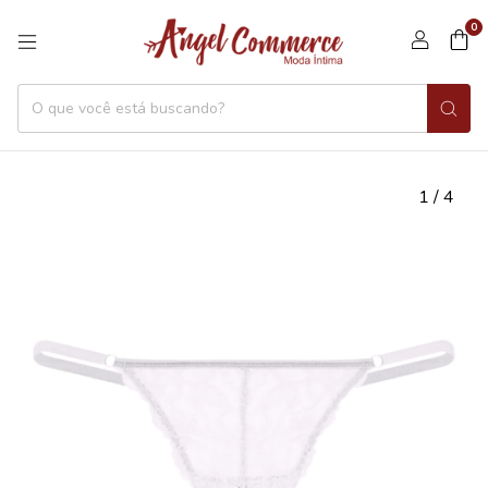
0
1
/
4