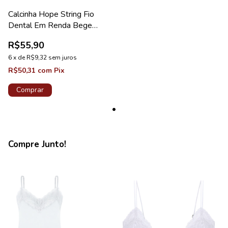
Calcinha Hope String Fio
Dental Em Renda Bege
Ballet Coleção Love Stories
R$55,90
6
x
de
R$9,32
sem juros
R$50,31
com
Pix
Comprar
Compre Junto!