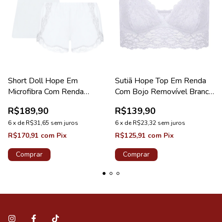
Short Doll Hope Em
Sutiã Hope Top Em Renda
Microfibra Com Renda
Com Bojo Removível Branco
Branco Coleção Love Stories
Coleção Love Stories
R$189,90
R$139,90
6
x
de
R$31,65
sem juros
6
x
de
R$23,32
sem juros
R$170,91
com
Pix
R$125,91
com
Pix
Comprar
Comprar