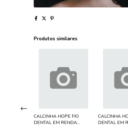
Produtos similares
PE FIO
CALCINHA HOPE FIO
CALCINHA HO
ENDA LILAS
DENTAL EM RENDA
DENTAL EM 