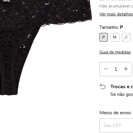
Não acumulável 
Ver mais detalhe
Tamanho:
P
P
M
G
Guia de medidas
Trocas e 
Se não gos
Entregas para o 
Meios de envio