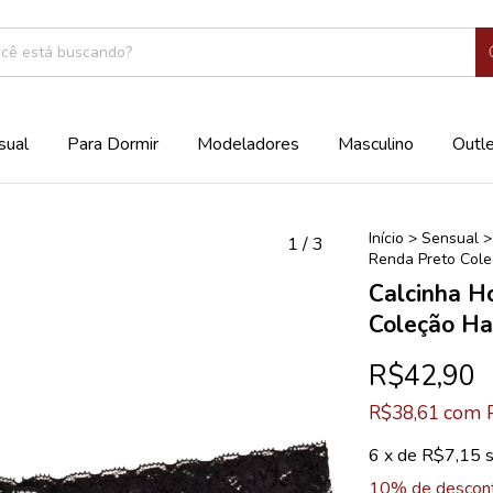
sual
Para Dormir
Modeladores
Masculino
Outl
Início
>
Sensual
>
1
/
3
Renda Preto Col
Calcinha H
Coleção H
R$42,90
com
R$38,61
6
x de
R$7,15
10% de descon