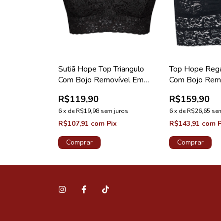
Sutiã Hope Top Triangulo
Top Hope Reg
Com Bojo Removível Em
Com Bojo Rem
Renda Coleção Happy Preto
Renda Preto C
R$119,90
R$159,90
6
x
de
R$19,98
sem juros
6
x
de
R$26,65
sem
R$107,91
com
Pix
R$143,91
com
P
Comprar
Comprar