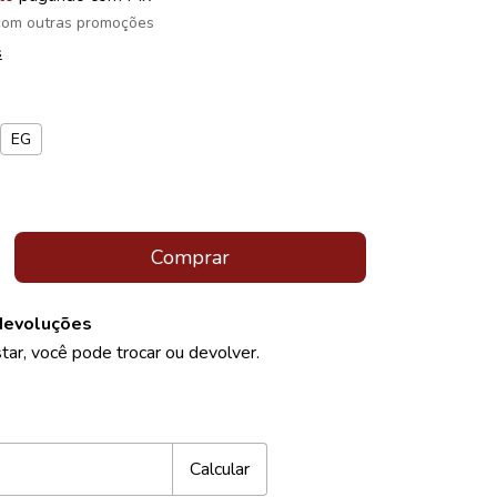
com outras promoções
s
EG
devoluções
tar, você pode trocar ou devolver.
Alterar CEP
CEP:
Calcular