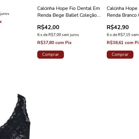
CAO HAPPY
Calcinha Hope Fio Dental Em
Calcinha Hope
juros
Renda Bege Ballet Coleção
Renda Branco 
x
Happy
R$42,00
R$42,90
6
x
de
R$7,00
sem juros
6
x
de
R$7,15
sem
R$37,80
com
Pix
R$38,61
com
P
Comprar
Comprar