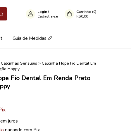
Login
/
Carrinho
(
0
)
Cadastre-se
R$0,00
et
Guia de Medidas 📏
Calcinhas Sensuais
>
Calcinha Hope Fio Dental Em
eção Happy
ope Fio Dental Em Renda Preto
appy
Pix
sem juros
to
pagando com Pix