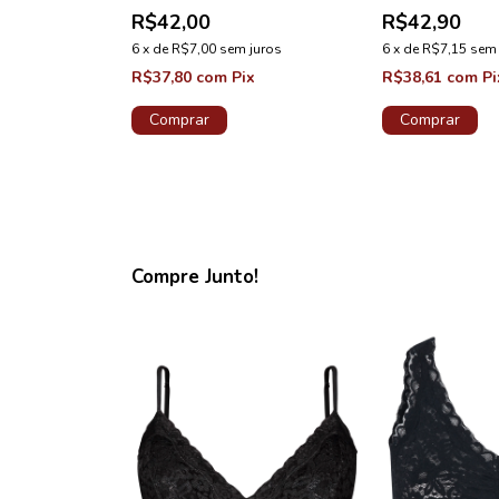
ECAO HAPPY
AMARELO SUNSHINE
BLUES COLE
R$42,00
R$42,90
COLECAO HAPPY
juros
6
x
de
R$7,00
sem juros
6
x
de
R$7,15
sem 
x
R$37,80
com
Pix
R$38,61
com
Pi
Comprar
Comprar
Compre Junto!