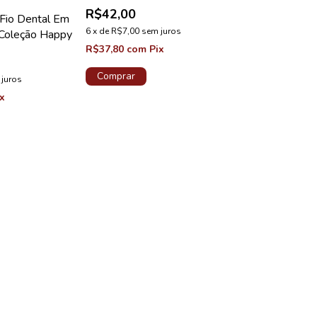
COLECAO HAPPY
R$42,00
 Fio Dental Em
Calcinha Hope
6
x
de
R$7,00
sem juros
Coleção Happy
Renda Verde L
R$37,80
com
Pix
Happy
R$42,00
Comprar
 juros
6
x
de
R$7,00
sem
ix
R$37,80
com
P
Comprar