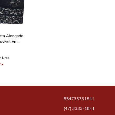
ata Alongado
ovível Em
oleção Happy
 juros
ix
554733331841
(47) 3333-1841