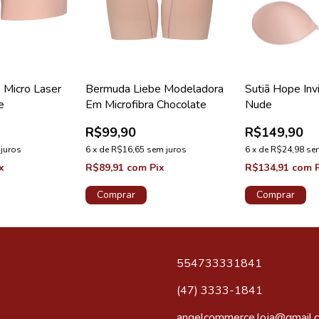
Sutiã Hope Inv
 Micro Laser
Bermuda Liebe Modeladora
Nude
e
Em Microfibra Chocolate
R$149,90
R$99,90
6
x
de
R$24,98
se
juros
6
x
de
R$16,65
sem juros
R$134,91
com
x
R$89,91
com
Pix
Comprar
Comprar
554733331841
(47) 3333-1841
angelcommerce.loja@gmail.