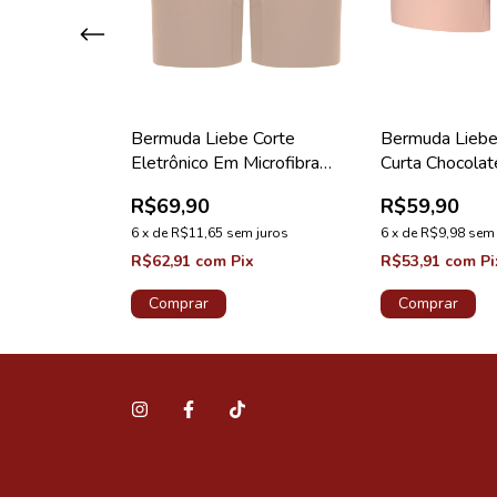
ica Zero
Bermuda Liebe Corte
Bermuda Liebe
Eletrônico Em Microfibra
Curta Chocolat
Longa Chocolate
R$69,90
R$59,90
 juros
6
x
de
R$11,65
sem juros
6
x
de
R$9,98
sem 
ix
R$62,91
com
Pix
R$53,91
com
Pi
Comprar
Comprar