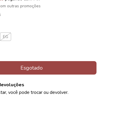
com outras promoções
s
EG
devoluções
tar, você pode trocar ou devolver.