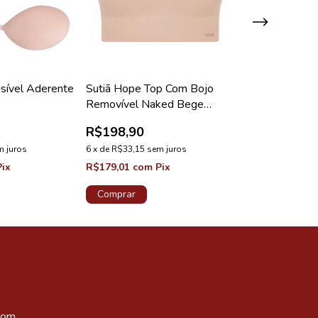
isível Aderente
Sutiã Hope Top Com Bojo
Protetor Para
Removível Naked Bege
Bege Camurça
Ballet
R$198,90
R$69,90
m juros
6
x
de
R$33,15
sem juros
6
x
de
R$11,65
se
Pix
R$179,01
com
Pix
R$62,91
com
P
Comprar
Comprar
com