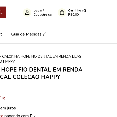
Login
/
Carrinho
(
0
)
Cadastre-se
R$0,00
et
Guia de Medidas 📏
>
CALCINHA HOPE FIO DENTAL EM RENDA LILAS
AO HAPPY
 HOPE FIO DENTAL EM RENDA
RICAL COLECAO HAPPY
Pix
sem juros
to
pagando com Pix