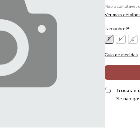
Não acumulável 
Ver mais detalhe
Tamanho:
P
P
M
G
Guia de medidas
Trocas e 
Se não gos