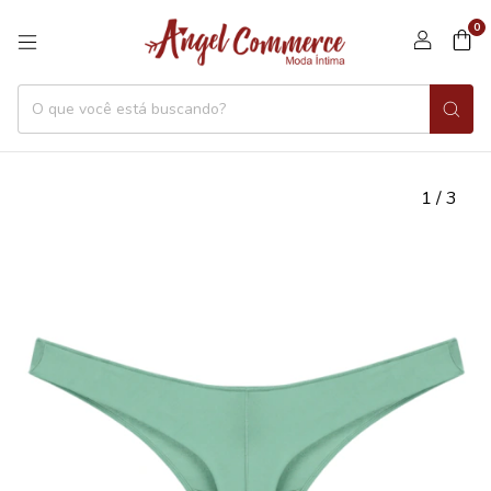
0
1
/
3