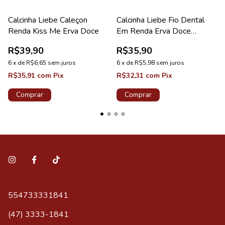
Calcinha Liebe Caleçon
Calcinha Liebe Fio Dental
Renda Kiss Me Erva Doce
Em Renda Erva Doce
Coleção Sweet
R$39,90
R$35,90
6
x
de
R$6,65
sem juros
6
x
de
R$5,98
sem juros
R$35,91
com
Pix
R$32,31
com
Pix
Comprar
Comprar
554733331841
(47) 3333-1841