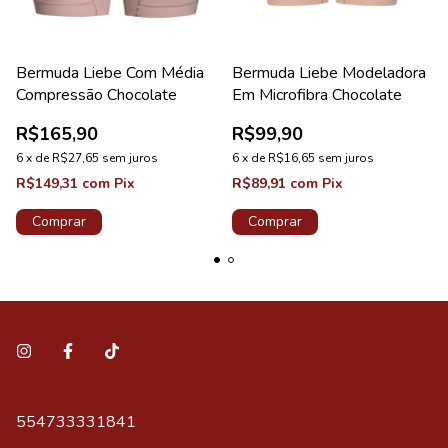
Bermuda Liebe Com Média
Bermuda Liebe Modeladora
Compressão Chocolate
Em Microfibra Chocolate
R$165,90
R$99,90
6
x
de
R$27,65
sem juros
6
x
de
R$16,65
sem juros
R$149,31
com
Pix
R$89,91
com
Pix
Comprar
Comprar
554733331841