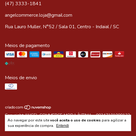
(47) 3333-1841
angelcommerce.loja@gmail.com
Rua Lauro Muller, N°52 / Sala 01, Centro - Indaial / SC
Meios de pagamento
Meios de envio
Copyright ANGEL COMMERCE MODA ÍNTIMA - 00347101000133
Ao navegar por este site
você aceita o uso de cookies
para agilizar a
- 2026. Todos os direitos reservados.
sua experiência de compra.
Entendi