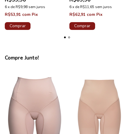
6
x
de
R$9,98
sem juros
6
x
de
R$11,65
sem juros
R$53,91
com
Pix
R$62,91
com
Pix
Comprar
Comprar
Compre Junto!