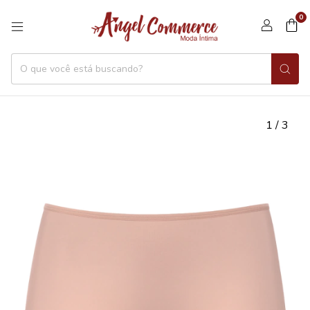
0
1
/
3